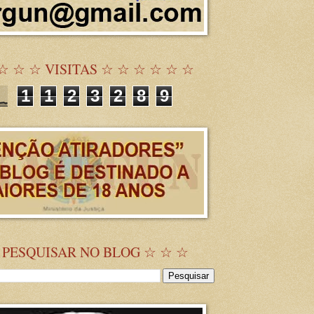
☆ ☆ ☆ VISITAS ☆ ☆ ☆ ☆ ☆ ☆
1
1
2
3
2
8
9
 PESQUISAR NO BLOG ☆ ☆ ☆