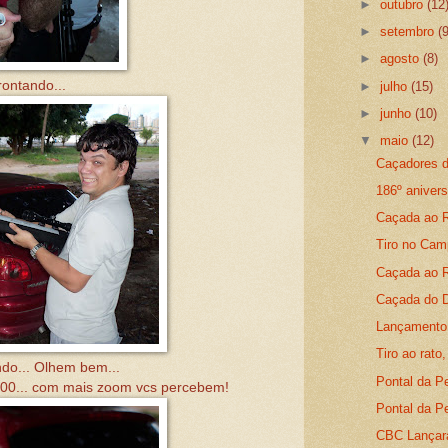
►
outubro
(12
►
setembro
(
►
agosto
(8)
ontando...
►
julho
(15)
►
junho
(10)
▼
maio
(12)
Caçadores 
186º anivers
Caçada ao R
Tiro no Cam
Caçada ao R
Caçada do D
Lançamento
Tiro ao rato
do... Olhem bem...
Pontal da Pe
300... com mais zoom vcs percebem!
Pontal da P
CBC Lançará 