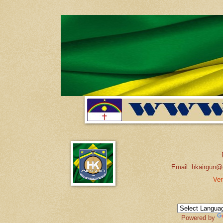
Email: hkairgun@
Ver
Powered by