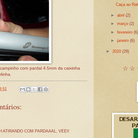
Caça ao Rat
►
abril
(2)
►
março
(2)
►
fevereiro
(6
►
janeiro
(6)
►
2010
(29)
☆ ☆ 
 campinho com pardal 4.5mm da caixinha
linha.
3:51
tários:
ATIRANDO COM PARDAAAL, VEEI!