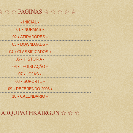
☆ ☆ ☆ PAGINAS ☆ ☆ ☆ ☆ ☆
• INICIAL •
01 • NORMAS •
02 • ATIRADORES •
03 • DOWNLOADS •
04 • CLASSIFICADOS •
05 • HISTÓRIA •
06 • LEGISLAÇÃO •
07 • LOJAS •
08 • SUPORTE •
09 • REFERENDO 2005 •
10 • CALENDÁRIO •
 ARQUIVO HKAIRGUN ☆ ☆ ☆