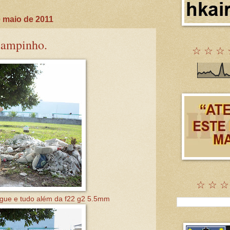
 maio de 2011
Campinho.
☆ ☆ ☆ 
☆ ☆ ☆
gue e tudo além da f22 g2 5.5mm