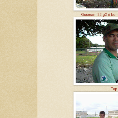
Gusman f22 g2 é bom 
Top 