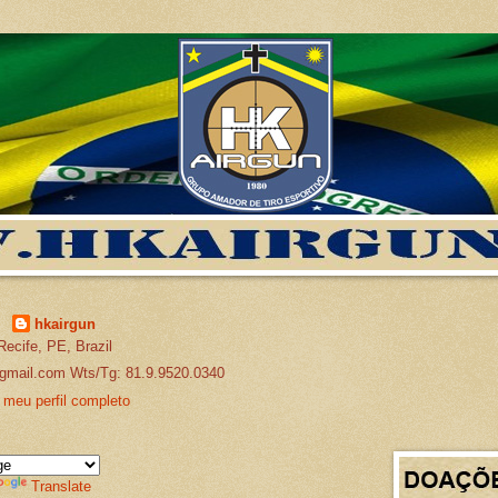
hkairgun
Recife, PE, Brazil
gmail.com Wts/Tg: 81.9.9520.0340
 meu perfil completo
Translate