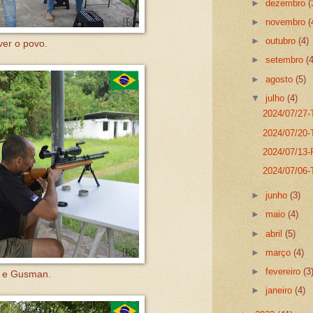
►
dezembro
(
►
novembro
(
►
outubro
(4)
ver o povo.
►
setembro
(
►
agosto
(5)
▼
julho
(4)
2024/07/27-T
2024/07/20-T
2024/07/13-
2024/07/06-
►
junho
(3)
►
maio
(4)
►
abril
(5)
►
março
(4)
►
fevereiro
(3
n e Gusman.
►
janeiro
(4)