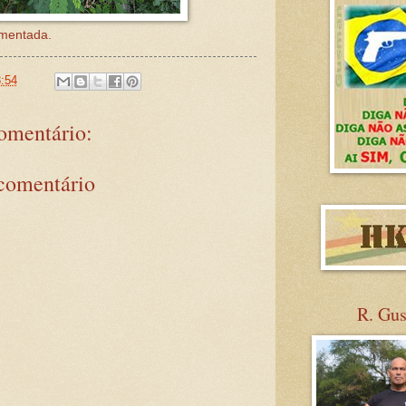
imentada.
:54
mentário:
comentário
R. Gu