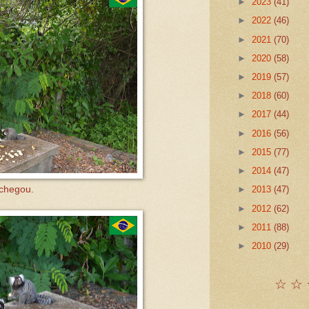
►
2023
(41)
►
2022
(46)
►
2021
(70)
►
2020
(58)
►
2019
(57)
►
2018
(60)
►
2017
(44)
►
2016
(56)
►
2015
(77)
►
2014
(47)
 chegou.
►
2013
(47)
►
2012
(62)
►
2011
(88)
►
2010
(29)
☆ ☆ 