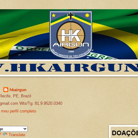
hkairgun
Recife, PE, Brazil
gmail.com Wts/Tg: 81.9.9520.0340
 meu perfil completo
Translate