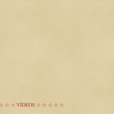
☆ ☆ ☆ VÍDEOS ☆ ☆ ☆ ☆ ☆