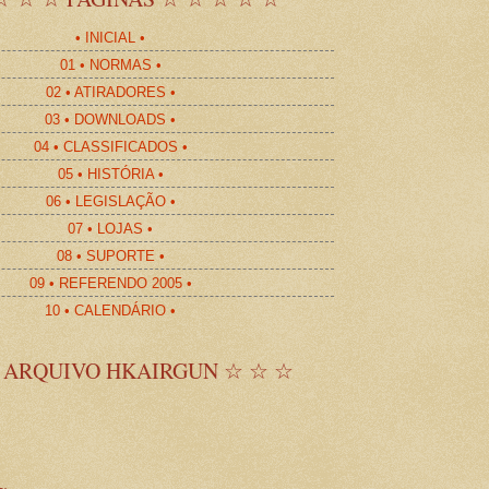
• INICIAL •
01 • NORMAS •
02 • ATIRADORES •
03 • DOWNLOADS •
04 • CLASSIFICADOS •
05 • HISTÓRIA •
06 • LEGISLAÇÃO •
07 • LOJAS •
08 • SUPORTE •
09 • REFERENDO 2005 •
10 • CALENDÁRIO •
 ARQUIVO HKAIRGUN ☆ ☆ ☆