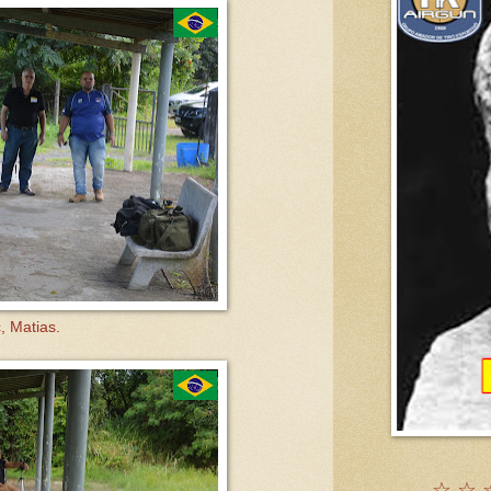
, Matias.
☆ ☆ 