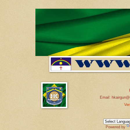
Email: hkairgun@
Ver
Powered by