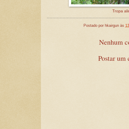
Tropa al
Postado por
hkairgun
às
13
Nenhum co
Postar um 