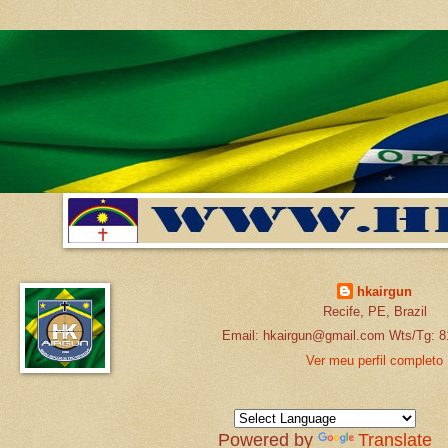
hkairgun
Recife, PE, Brazil
Email: hkairgun@gmail.com Wts/Tg: 8
Ver meu perfil completo
Powered by
Translate