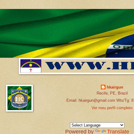
hkairgun
Recife, PE, Brazil
Email: hkairgun@gmail.com Wts/Tg: 8
Ver meu perfil completo
Powered by
Translate