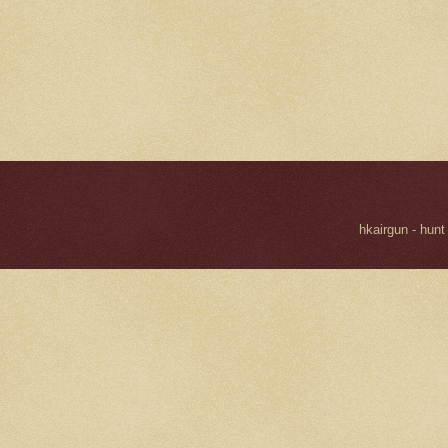
hkairgun - hunt