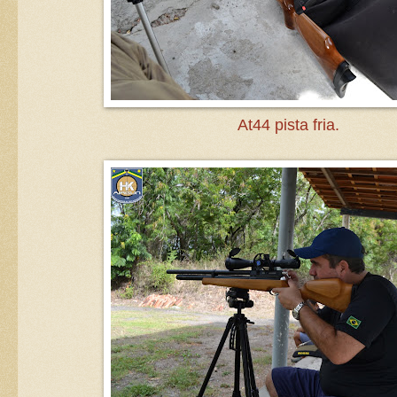
At44 pista fria.