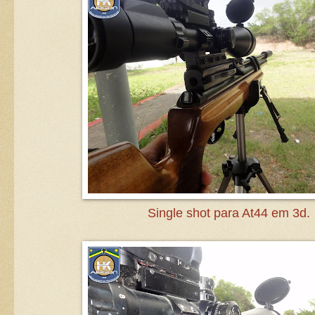
Single shot para At44 em 3d.