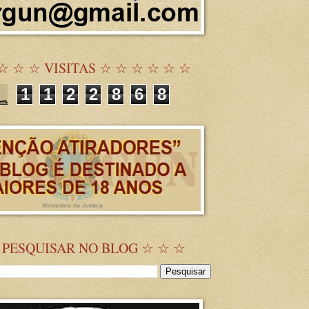
☆ ☆ ☆ VISITAS ☆ ☆ ☆ ☆ ☆ ☆
1
1
2
2
8
6
8
 PESQUISAR NO BLOG ☆ ☆ ☆