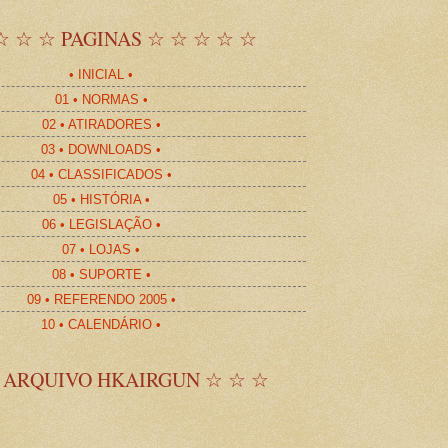
☆ ☆ ☆ PAGINAS ☆ ☆ ☆ ☆ ☆
• INICIAL •
01 • NORMAS •
02 • ATIRADORES •
03 • DOWNLOADS •
04 • CLASSIFICADOS •
05 • HISTÓRIA •
06 • LEGISLAÇÃO •
07 • LOJAS •
08 • SUPORTE •
09 • REFERENDO 2005 •
10 • CALENDÁRIO •
 ARQUIVO HKAIRGUN ☆ ☆ ☆