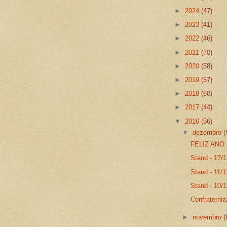
►
2024
(47)
►
2023
(41)
►
2022
(46)
►
2021
(70)
►
2020
(58)
►
2019
(57)
►
2018
(60)
►
2017
(44)
▼
2016
(56)
▼
dezembro
(
FELIZ ANO
Stand - 17/
Stand - 11/1
Stand - 10/
Confraterni
►
novembro
(