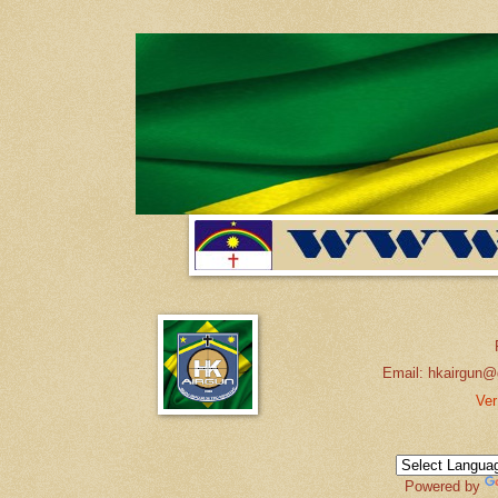
Email: hkairgun@
Ver
Powered by