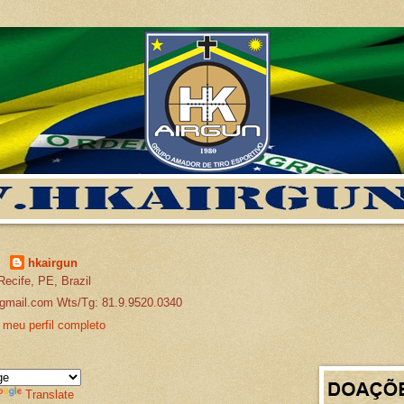
hkairgun
Recife, PE, Brazil
gmail.com Wts/Tg: 81.9.9520.0340
 meu perfil completo
Translate