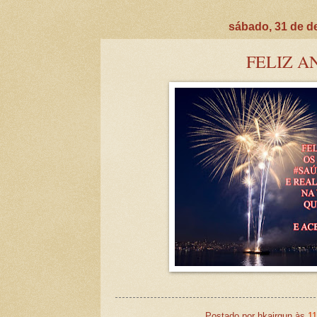
sábado, 31 de d
FELIZ A
Postado por
hkairgun
às
11