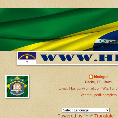
hkairgun
Recife, PE, Brazil
Email: hkairgun@gmail.com Wts/Tg: 8
Ver meu perfil completo
Powered by
Translate