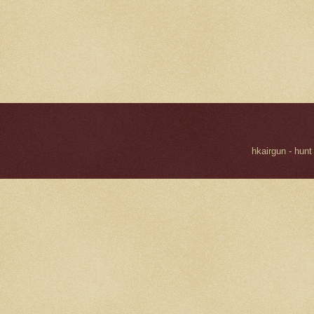
hkairgun - hunt