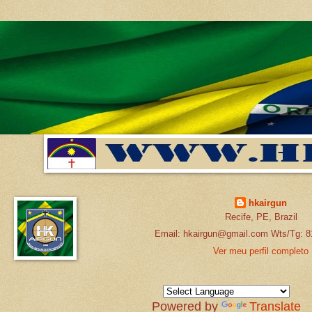
hkairgun
Recife, PE, Brazil
Email: hkairgun@gmail.com Wts/Tg: 8
Ver meu perfil completo
Powered by
Translate