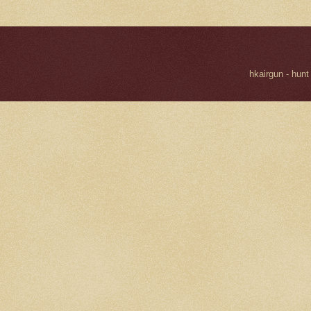
hkairgun - hunt