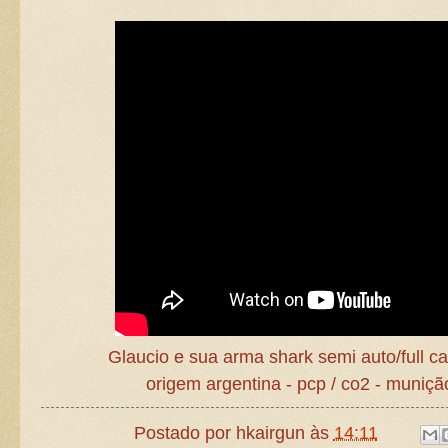
Glaucio e sua arma shark semi auto/full c
origem argentina - pcp / co2 - muniçã
Postado por
hkairgun
às
14:11