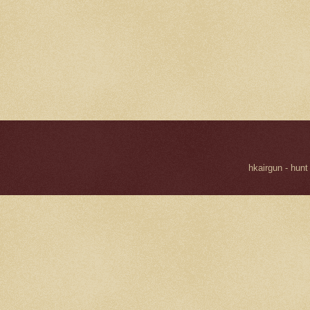
hkairgun - hunt