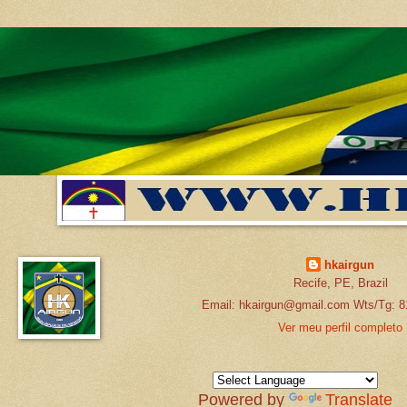
hkairgun
Recife, PE, Brazil
Email: hkairgun@gmail.com Wts/Tg: 8
Ver meu perfil completo
Powered by
Translate