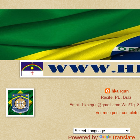
hkairgun
Recife, PE, Brazil
Email: hkairgun@gmail.com Wts/Tg: 8
Ver meu perfil completo
Powered by
Translate