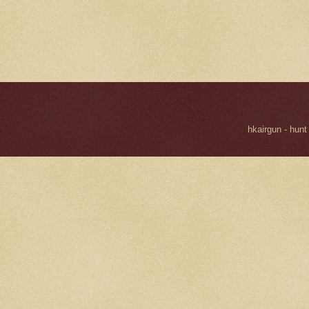
hkairgun - hunt