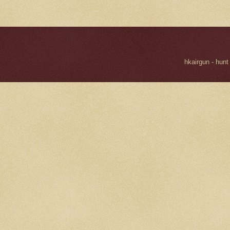
hkairgun - hunt