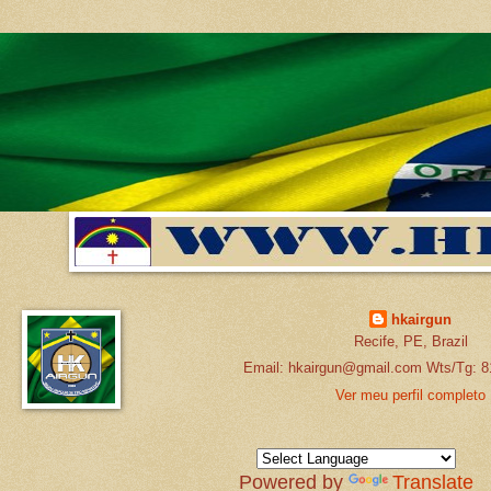
hkairgun
Recife, PE, Brazil
Email: hkairgun@gmail.com Wts/Tg: 8
Ver meu perfil completo
Powered by
Translate