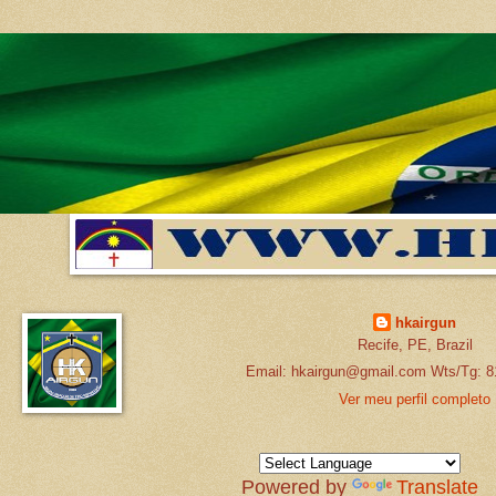
hkairgun
Recife, PE, Brazil
Email: hkairgun@gmail.com Wts/Tg: 8
Ver meu perfil completo
Powered by
Translate