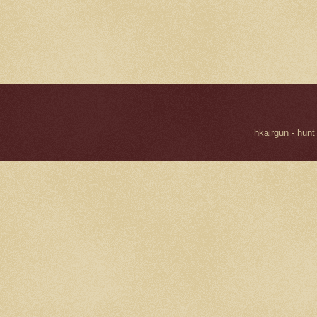
hkairgun - hunt