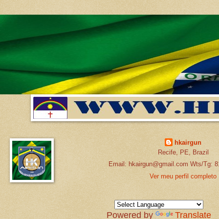
hkairgun
Recife, PE, Brazil
Email: hkairgun@gmail.com Wts/Tg: 8
Ver meu perfil completo
Powered by
Translate