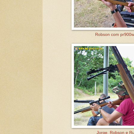
Robson com pr900w 
Jorge, Robson e Ru