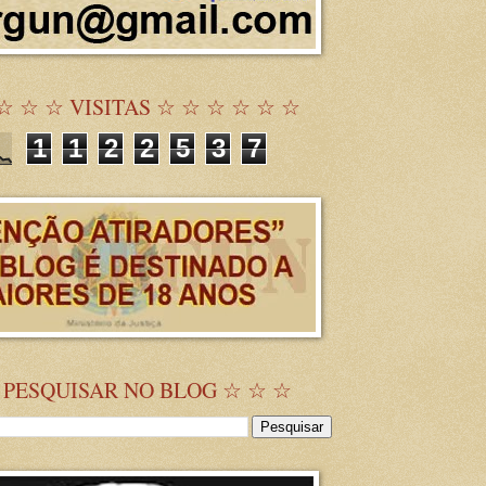
☆ ☆ ☆ VISITAS ☆ ☆ ☆ ☆ ☆ ☆
1
1
2
2
5
3
7
 PESQUISAR NO BLOG ☆ ☆ ☆