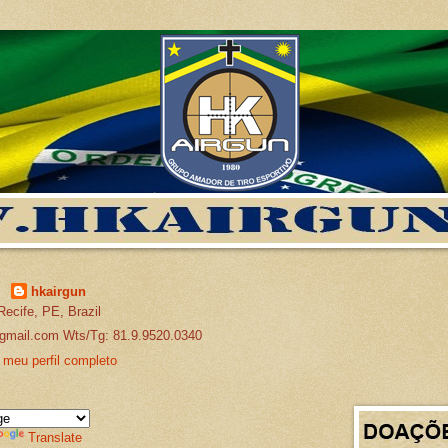
hkairgun
Recife, PE, Brazil
gmail.com Wts/Tg: 81.9.9520.0340
 meu perfil completo
Translate