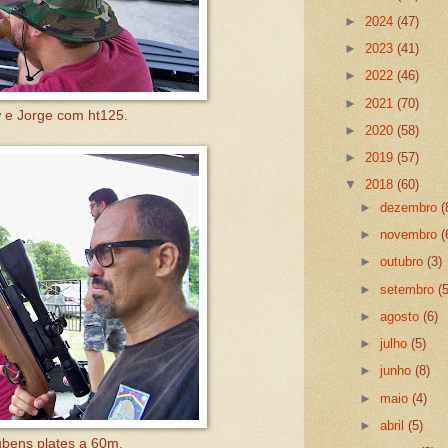
►
2024
(47)
►
2023
(41)
►
2022
(46)
►
2021
(70)
e Jorge com ht125.
►
2020
(58)
►
2019
(57)
▼
2018
(60)
►
dezembro
(
►
novembro
(
►
outubro
(3)
►
setembro
(
►
agosto
(6)
►
julho
(5)
►
junho
(8)
►
maio
(4)
►
abril
(5)
bens plates a 60m.