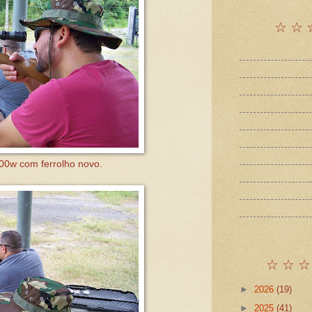
☆ ☆ 
00w com ferrolho novo.
☆ ☆ ☆
►
2026
(19)
►
2025
(41)