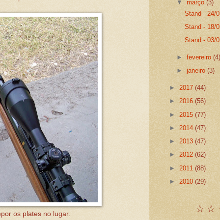
▼
março
(3)
Stand - 24/0
Stand - 18/0
Stand - 03/
►
fevereiro
(4
►
janeiro
(3)
►
2017
(44)
►
2016
(56)
►
2015
(77)
►
2014
(47)
►
2013
(47)
►
2012
(62)
►
2011
(88)
►
2010
(29)
☆ ☆ 
or os plates no lugar.