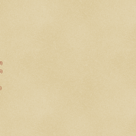
8)
6)
5)