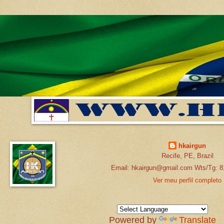
hkairgun
Recife, PE, Brazil
Email: hkairgun@gmail.com Wts/Tg: 8
Ver meu perfil completo
Powered by
Translate