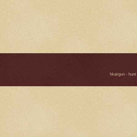
hkairgun - hunt