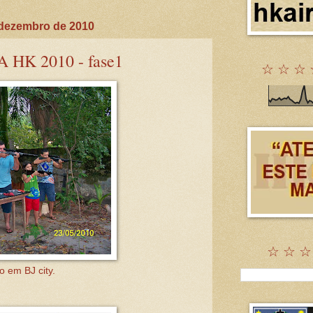
e dezembro de 2010
HK 2010 - fase1
☆ ☆ ☆ 
☆ ☆ ☆
vo em BJ city
.