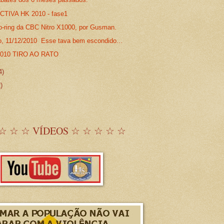
IVA HK 2010 - fase1
o-ring da CBC Nitro X1000, por Gusman.
o, 11/12/2010 Esse tava bem escondido...
/2010 TIRO AO RATO
4)
2)
☆ ☆ ☆ VÍDEOS ☆ ☆ ☆ ☆ ☆