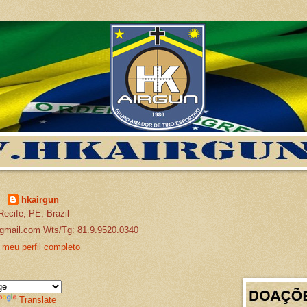
hkairgun
Recife, PE, Brazil
gmail.com Wts/Tg: 81.9.9520.0340
 meu perfil completo
Translate