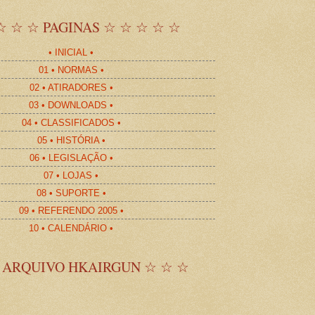
☆ ☆ ☆ PAGINAS ☆ ☆ ☆ ☆ ☆
• INICIAL •
01 • NORMAS •
02 • ATIRADORES •
03 • DOWNLOADS •
04 • CLASSIFICADOS •
05 • HISTÓRIA •
06 • LEGISLAÇÃO •
07 • LOJAS •
08 • SUPORTE •
09 • REFERENDO 2005 •
10 • CALENDÁRIO •
 ARQUIVO HKAIRGUN ☆ ☆ ☆