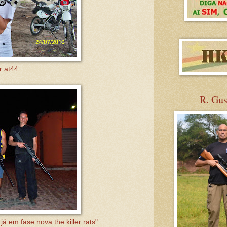
r at44
R. Gu
 em fase nova the killer rats".