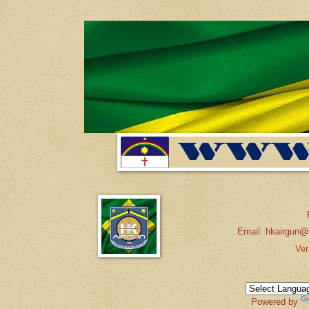
Email: hkairgun@
Ver
Powered by