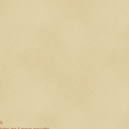
5)
abates dos 6 meses passados.