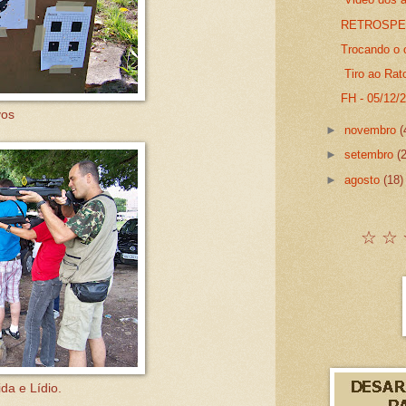
RETROSPECT
Trocando o 
Tiro ao Rat
FH - 05/12
vos
►
novembro
(
►
setembro
(
►
agosto
(18)
☆ ☆ 
da e Lídio.