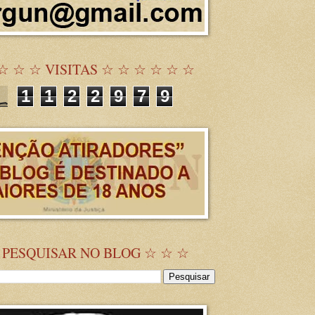
☆ ☆ ☆ VISITAS ☆ ☆ ☆ ☆ ☆ ☆
1
1
2
2
9
7
9
 PESQUISAR NO BLOG ☆ ☆ ☆