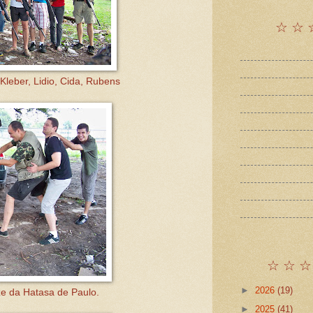
☆ ☆ 
Kleber, Lidio, Cida, Rubens
☆ ☆ ☆
►
2026
(19)
ze da Hatasa de Paulo.
►
2025
(41)