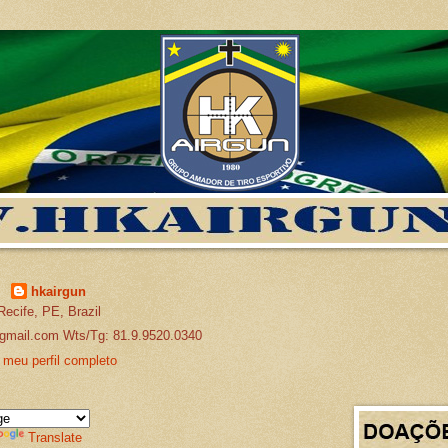
hkairgun
Recife, PE, Brazil
gmail.com Wts/Tg: 81.9.9520.0340
 meu perfil completo
Translate