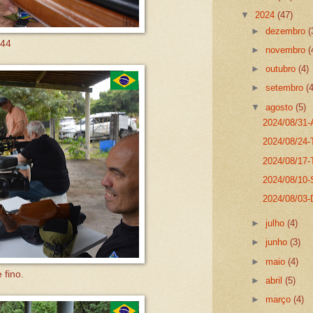
▼
2024
(47)
►
dezembro
(
44
►
novembro
(
►
outubro
(4)
►
setembro
(
▼
agosto
(5)
2024/08/31-
2024/08/24-
2024/08/17-
2024/08/10-
2024/08/03-D
►
julho
(4)
►
junho
(3)
►
maio
(4)
 fino.
►
abril
(5)
►
março
(4)