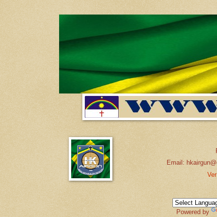
Email: hkairgun@
Ver
Powered by