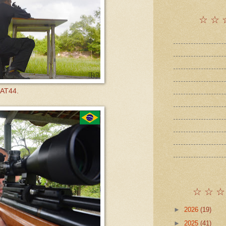
☆ ☆ 
 AT44.
☆ ☆ ☆
►
2026
(19)
►
2025
(41)