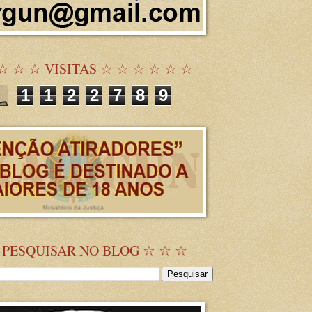
☆ ☆ ☆ VISITAS ☆ ☆ ☆ ☆ ☆ ☆
1
1
2
2
7
8
9
 PESQUISAR NO BLOG ☆ ☆ ☆