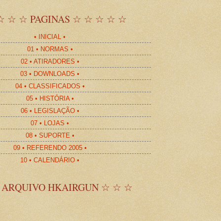
☆ ☆ ☆ PAGINAS ☆ ☆ ☆ ☆ ☆
• INICIAL •
01 • NORMAS •
02 • ATIRADORES •
03 • DOWNLOADS •
04 • CLASSIFICADOS •
05 • HISTÓRIA •
06 • LEGISLAÇÃO •
07 • LOJAS •
08 • SUPORTE •
09 • REFERENDO 2005 •
10 • CALENDÁRIO •
 ARQUIVO HKAIRGUN ☆ ☆ ☆