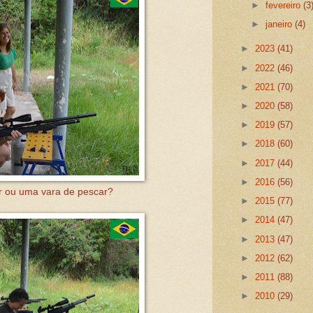
►
fevereiro
(3
►
janeiro
(4)
►
2023
(41)
►
2022
(46)
►
2021
(70)
►
2020
(58)
►
2019
(57)
►
2018
(60)
►
2017
(44)
►
2016
(56)
r ou uma vara de pescar?
►
2015
(77)
►
2014
(47)
►
2013
(47)
►
2012
(62)
►
2011
(88)
►
2010
(29)