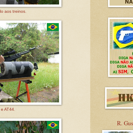
o aos treinos.
 e AT44.
R. Gu