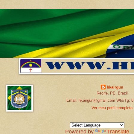
hkairgun
Recife, PE, Brazil
Email: hkairgun@gmail.com Wts/Tg: 8
Ver meu perfil completo
Powered by
Translate