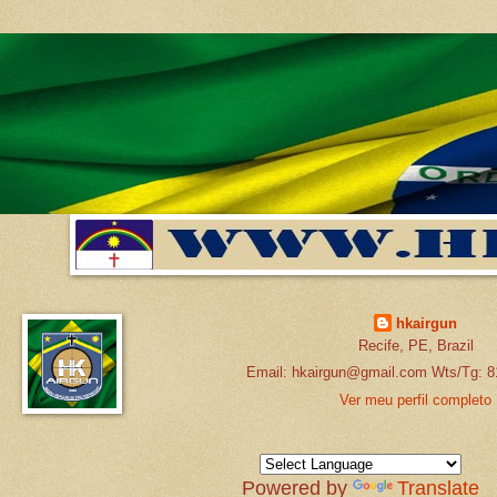
hkairgun
Recife, PE, Brazil
Email: hkairgun@gmail.com Wts/Tg: 8
Ver meu perfil completo
Powered by
Translate