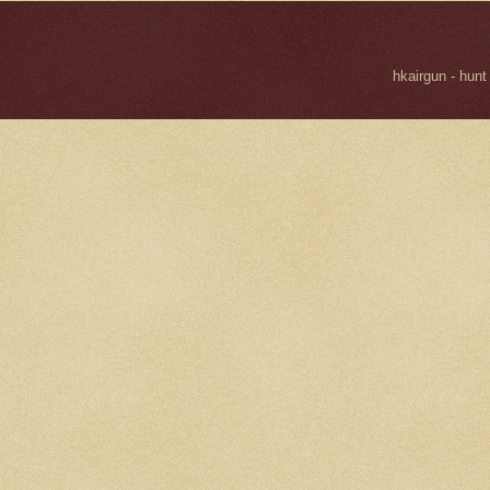
hkairgun - hunt