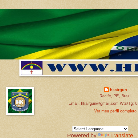
hkairgun
Recife, PE, Brazil
Email: hkairgun@gmail.com Wts/Tg: 8
Ver meu perfil completo
Powered by
Translate