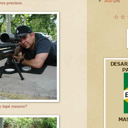
►
2010
(29)
ros precisos.
☆ ☆ 
 o bipé mesmo?