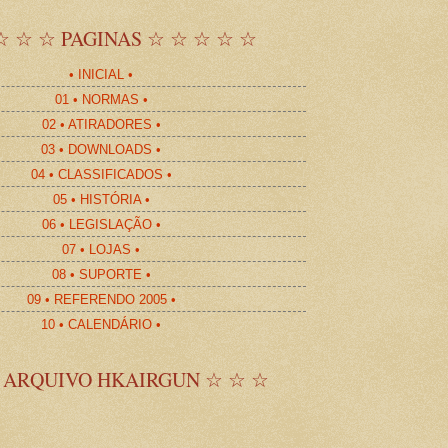
☆ ☆ ☆ PAGINAS ☆ ☆ ☆ ☆ ☆
• INICIAL •
01 • NORMAS •
02 • ATIRADORES •
03 • DOWNLOADS •
04 • CLASSIFICADOS •
05 • HISTÓRIA •
06 • LEGISLAÇÃO •
07 • LOJAS •
08 • SUPORTE •
09 • REFERENDO 2005 •
10 • CALENDÁRIO •
 ARQUIVO HKAIRGUN ☆ ☆ ☆