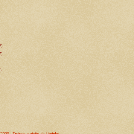
8)
5)
8)
)
2020 - Treinos e visita de Liminha.