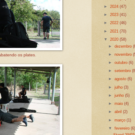
►
2024
(47)
►
2023
(41)
►
2022
(46)
►
2021
(70)
▼
2020
(58)
►
dezembro
(
►
novembro
(
batendo os plates.
►
outubro
(6)
►
setembro
(
►
agosto
(6)
►
julho
(3)
►
junho
(5)
►
maio
(4)
►
abril
(2)
►
março
(1)
▼
fevereiro
(6
Stand 29/02/