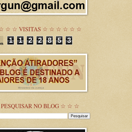
☆ ☆ ☆ VISITAS ☆ ☆ ☆ ☆ ☆ ☆
1
1
2
2
8
5
3
 PESQUISAR NO BLOG ☆ ☆ ☆