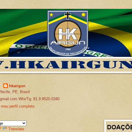
hkairgun
Recife, PE, Brazil
gmail.com Wts/Tg: 81.9.9520.0340
 meu perfil completo
Translate