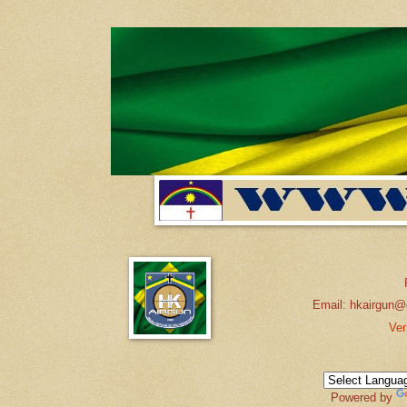
Email: hkairgun@
Ver
Powered by