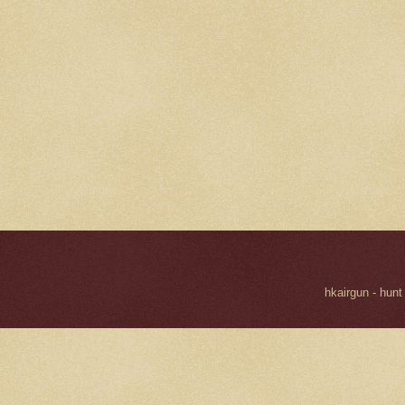
hkairgun - hunt