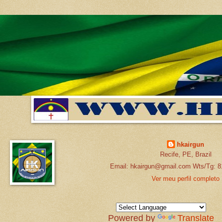
hkairgun
Recife, PE, Brazil
Email: hkairgun@gmail.com Wts/Tg: 8
Ver meu perfil completo
Powered by
Translate