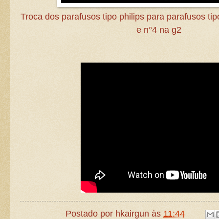
Troca dos parafusos tipo philips para parafusos ti
e n°4 na g2
Postado por
hkairgun
às
11:44