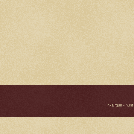
hkairgun - hunt