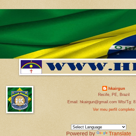
hkairgun
Recife, PE, Brazil
Email: hkairgun@gmail.com Wts/Tg: 8
Ver meu perfil completo
Powered by
Translate