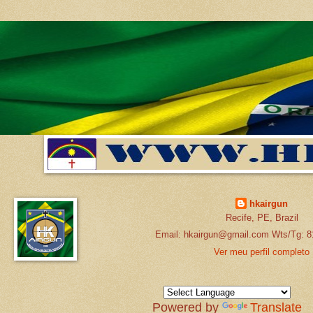
hkairgun
Recife, PE, Brazil
Email: hkairgun@gmail.com Wts/Tg: 8
Ver meu perfil completo
Powered by
Translate