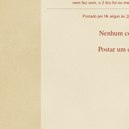
nem fez som, o 2 tiro foi no me
Postado por
Hk.airgun
às
1
Nenhum co
Postar um 