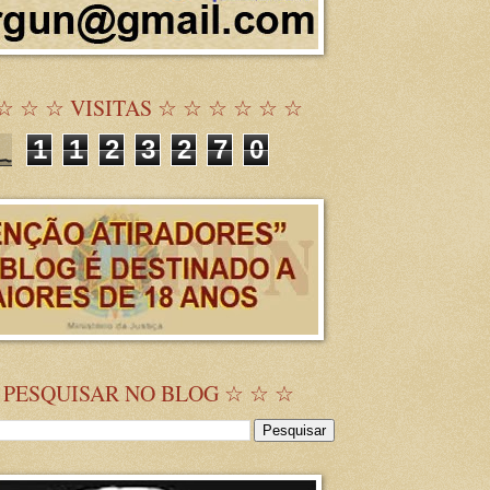
☆ ☆ ☆ VISITAS ☆ ☆ ☆ ☆ ☆ ☆
1
1
2
3
2
7
0
 PESQUISAR NO BLOG ☆ ☆ ☆