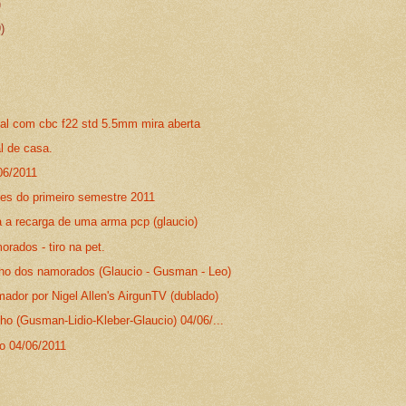
)
9)
tal com cbc f22 std 5.5mm mira aberta
l de casa.
06/2011
ões do primeiro semestre 2011
a a recarga de uma arma pcp (glaucio)
rados - tiro na pet.
ho dos namorados (Glaucio - Gusman - Leo)
ador por Nigel Allen's AirgunTV (dublado)
ho (Gusman-Lidio-Kleber-Glaucio) 04/06/...
o 04/06/2011