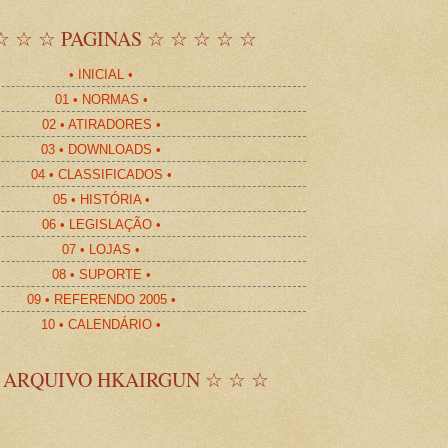
☆ ☆ ☆ PAGINAS ☆ ☆ ☆ ☆ ☆
• INICIAL •
01 • NORMAS •
02 • ATIRADORES •
03 • DOWNLOADS •
04 • CLASSIFICADOS •
05 • HISTÓRIA •
06 • LEGISLAÇÃO •
07 • LOJAS •
08 • SUPORTE •
09 • REFERENDO 2005 •
10 • CALENDÁRIO •
 ARQUIVO HKAIRGUN ☆ ☆ ☆