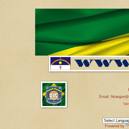
Email: hkairgun@
Ver
Powered by