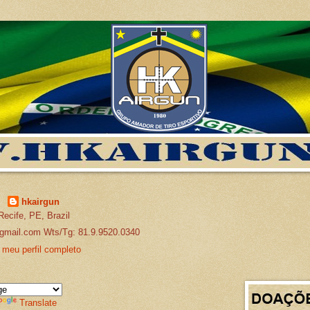
hkairgun
Recife, PE, Brazil
gmail.com Wts/Tg: 81.9.9520.0340
 meu perfil completo
Translate