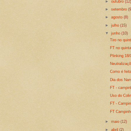
►
outubro
(12
►
setembro
(
►
agosto
(8)
►
julho
(15)
▼
junho
(10)
Tiro no quin
FT no quinta
Plinking 18/
Neutralizaç
Como é feit
Dia dos Namo
FT - campin
Uso do Colim
FT - Campin
FT Campinh
►
maio
(12)
►
abril
(2)